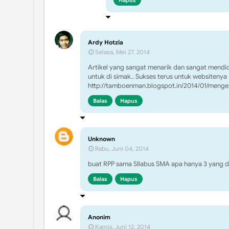
Hapus
Ardy Hotzia
Selasa, Mei 27, 2014
Artikel yang sangat menarik dan sangat mendid
untuk di simak.. Sukses terus untuk websitenya
http://tamboenman.blogspot.in/2014/01/menge
Balas
Hapus
Unknown
Rabu, Juni 04, 2014
buat RPP sama SIlabus SMA apa hanya 3 yang 
Balas
Hapus
Anonim
Kamis, Juni 12, 2014