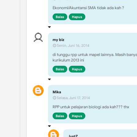
Ekonomi/Akuntansi SMA tidak ada kah ?
Balas
Hapus
my biz
Senin, Juni 16, 2014
di tunggu rpp untuk mapel lainnya. Masih ban
kurikulum 2013 ini
Balas
Hapus
Mika
Selasa, Juni 17, 2014
RPP untuk pelajaran biologi ada kah??? thx
Balas
Hapus
JustZ